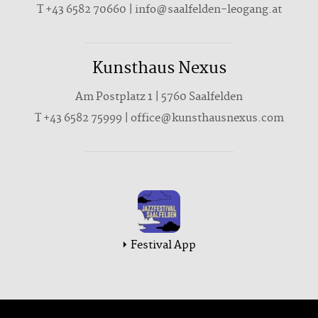
T
+43 6582 70660
|
info@saalfelden-leogang.at
Kunsthaus Nexus
Am Postplatz 1 | 5760 Saalfelden
T
+43 6582 75999
|
office@kunsthausnexus.com
Festival App