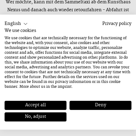
Wer möchte, kann mit dem Sammeltaxi ab dem Kunsthaus
Nexus und danach auch wieder retourfahren - Abfahrt ist
hier um 08.30 Uhr. Vorherige Anmeldung bis spätestens 7.
English
Privacy policy
August unter carmen.stoeckl@saalfelden-leogang.at, Tel.
We use cookies
+43 / (0) 6582 / 70660-11 ist hier verpflichtend.
We use cookies that are technically necessary for the functioning of
the website and, with your consent, also cookies and other
technologies to optimize our website, analyze traffic, personalize
content and ads, offer functions for social media, integrate external
content and show personalized advertising on other platforms. To do
this, we share information about your use of our website with our
social media, advertising and analytics partners. You can revoke your
consent to cookies that are not technically necessary at any time with
effect for the future. Further details on the services used on our
Naturkino Asitz
website can be found in our
privacy information
or in this cookie
banner. More about us in the
imprint
.
20. August 2026
Donnerstag
Accept all
Deny
09:00 Uhr
Dauer: 4 Stunden
No, adjust