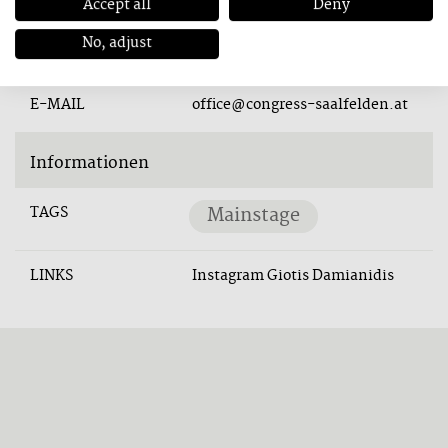
Accept all
Deny
No, adjust
TELEFON
+43 6582 76700
E-MAIL
office@congress-saalfelden.at
Informationen
TAGS
Mainstage
LINKS
Instagram Giotis Damianidis