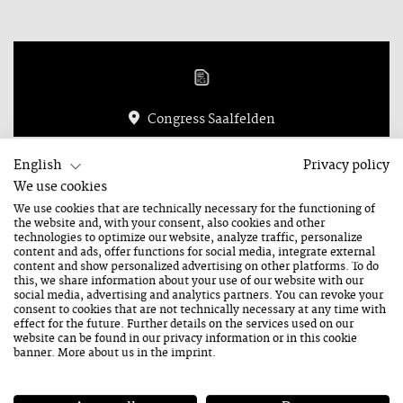
Congress Saalfelden
23. August 2026
English
Privacy policy
Sonntag
We use cookies
18:45 Uhr
We use cookies that are technically necessary for the functioning of
the website and, with your consent, also cookies and other
Dauer: 1 Stunde
technologies to optimize our website, analyze traffic, personalize
content and ads, offer functions for social media, integrate external
content and show personalized advertising on other platforms. To do
this, we share information about your use of our website with our
social media, advertising and analytics partners. You can revoke your
consent to cookies that are not technically necessary at any time with
effect for the future. Further details on the services used on our
Kontakt
website can be found in our
privacy information
or in this cookie
banner. More about us in the
imprint
.
ADRESSE
Stadtplatz 2
5760 Saalfelden