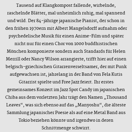
Tausend auf Klangkompost fallende, wirbelnde,
raschelnde Blätter, mal unheimlich ruhig, mal spannend
und wild. Der 84-jährige japanische Pianist, der schon in
den frühen 1970ern mit Albert Mangelsdorff aufnahm oder
psychedelische Musik für einen Anime-Film und später
nicht nur für einen Chor von 1000 buddhistischen
Mönchen komponierte sondern auch Standards für Helen
Merrill oder Nancy Wilson arrangierte, trifft hier auf einen
belgisch-griechischen Gitarrenverseltsamer, der mit Punk
aufgewachsen ist, jahrelang in der Band von Fela Kutis
Gitarrist spielte und Free Jazz feiert. Ihr erstes
gemeinsames Konzert im Jazz Spot Candy im japanischen
Chiba aus dem vorletzten Jahr trägt den Namen „Thousand
Leaves“, was sich ebenso auf das „Manyoshu“, die älteste
Sammlung japanischer Poesie als auf eine Metal Band aus
Tokio beziehen könnte und irgendwo in deren
Schnittmenge schwirrt.