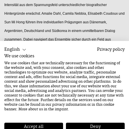
Intensität aus dem Spannungsfeld unterschiedlicher biografischer
Hintergründe erwächst. Amalie Dahl, Camila Nebbia, Elisabeth Coudoux und
Sun Mi Hong führen ihre individuellen Prägungen aus Dänemark,
Argentinien, Deutschland und Südkorea in einem unmittelbaren Dialog
zusammen. Dabei navigiert das Ensemble sicher durch ein Feld aus
harmonischer Weite und hochenergetischen Rhythmus-Eskapaden. Dieses
English
Privacy policy
We use cookies
Zusammenspiel spiegelt den programmatischen Anspruch ihres Namens
We use cookies that are technically necessary for the functioning of
wider, der als Bekenntnis zu eigenständigen Gestaltungsimpulsen und
the website and, with your consent, also cookies and other
technologies to optimize our website, analyze traffic, personalize
kollektiver Improvisation zu verstehen ist. Bereits bei früheren Auftritten in
content and ads, offer functions for social media, integrate external
content and show personalized advertising on other platforms. To do
Saalfelden Leogang überzeugten die Musikerinnen durch ihre Dynamik und
this, we share information about your use of our website with our
social media, advertising and analytics partners. You can revoke your
die konsequente Suche nach neuen Klangwegen.
consent to cookies that are not technically necessary at any time with
effect for the future. Further details on the services used on our
website can be found in our
privacy information
or in this cookie
banner. More about us in the
imprint
.
Darius Jones & Otomo Yoshihide Quintet
Accept all
Deny
USA, Japan