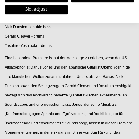
No, adjust
Darius Jones - alto saxophone
Otomo Yoshihide - guitar
Nick Dunston - double bass
Gerald Cleaver - drums
Yasuhiro Yoshigaki – drums
Eine besondere Premiere ist auf der Mainstage zu erleben, wenn der US-
Altsaxophonist Darius Jones und der japanische Gitarrist Otomo Yoshihide
ihre klanglichen Welten zusammenführen. Unterstützt von Bassist Nick
Dunston sowie den Schlagzeugern Gerald Cleaver und Yasuhiro Yoshigaki
bewegt sich das hochkarätig besetzte Quintett zwischen experimentellen
Soundscapes und energetischem Jazz. Jones, der seine Musik als
„Konfrontation gegen Apathie und Ego“ versteht, und Yoshihide, der für
überraschende und experimentelle Sounds sorgt, lassen in dieser Premiere
Momente entstehen, in denen - ganz im Sinne von Sun Ra - „nur das