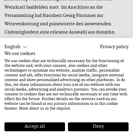
Weinkistl Saalfelden statt. Im Anschluss an die
Versammlung lud Hausherr Georg Fürstauer zur
Weinverkostung und präsentierte den anwesenden
Clubmitgliedern eine erlesene Auswahl aus dreizehn
verschiedenen Weinen. Beinahe einstimmig wurden
English
Privacy policy
jeweils ein österreichischer Weiß- sowie Rotwein
We use cookies
herausgekostet und als Jazzweine 2022 gekürt. Die
We use cookies that are technically necessary for the functioning of
Festivalbesucherinnen und Besucher dürfen sich somit
the website and, with your consent, also cookies and other
technologies to optimize our website, analyze traffic, personalize
bereits jetzt freuen auf:
content and ads, offer functions for social media, integrate external
content and show personalized advertising on other platforms. To do
White Edition: 2021 Roter Veltliner - Ried Marienburg
this, we share information about your use of our website with our
social media, advertising and analytics partners. You can revoke your
/ Weingut Johannes Maringer in Ottenthal, Wagram,
consent to cookies that are not technically necessary at any time with
effect for the future. Further details on the services used on our
Niederösterreich
website can be found in our
privacy information
or in this cookie
banner. More about us in the
imprint
.
Red Edition: 2019 Amo Rosso - Merlot x Shiraz /
Weingut Hannes Haiden in Oggau, Leithaberg,
Accept all
Deny
Burgenland