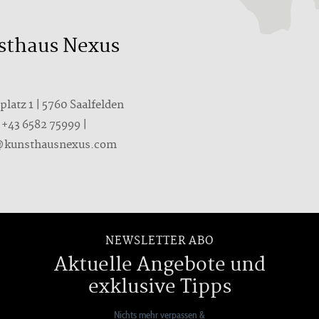
sthaus Nexus
latz 1 | 5760 Saalfelden
T
+43 6582 75999
|
@kunsthausnexus.com
NEWSLETTER ABO
Aktuelle Angebote und
exklusive Tipps
Nichts mehr verpassen &