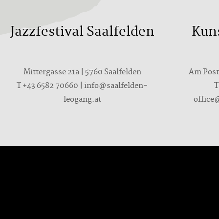
Jazzfestival Saalfelden
Kun
Mittergasse 21a | 5760 Saalfelden
Am Postp
T
+43 6582 70660
|
info@saalfelden-
leogang.at
office