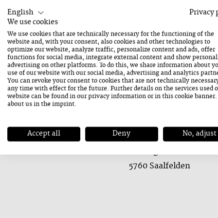
English
Privacy 
We use cookies
We use cookies that are technically necessary for the functioning of the
website and, with your consent, also cookies and other technologies to
optimize our website, analyze traffic, personalize content and ads, offer
23. August 2026
functions for social media, integrate external content and show personal
advertising on other platforms. To do this, we share information about y
Sonntag
use of our website with our social media, advertising and analytics partn
You can revoke your consent to cookies that are not technically necessar
any time with effect for the future. Further details on the services used 
website can be found in our
privacy information
or in this cookie banner
about us in the
imprint
.
Kontakt
Accept all
Deny
No, adjust
ADRESSE
Mittergasse 18
5760 Saalfelden