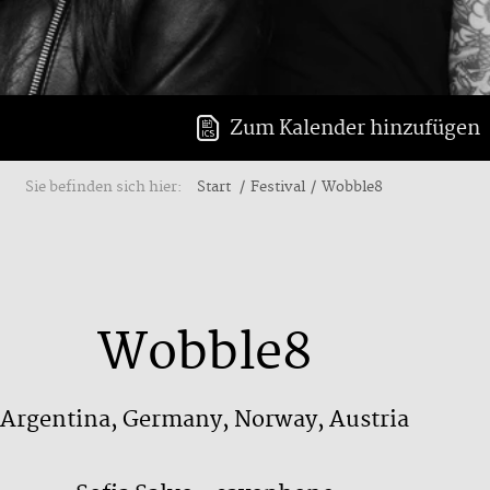
Zum Kalender hinzufügen
Sie befinden sich hier:
Start
Festival
Wobble8
Wobble8
Argentina, Germany, Norway, Austria