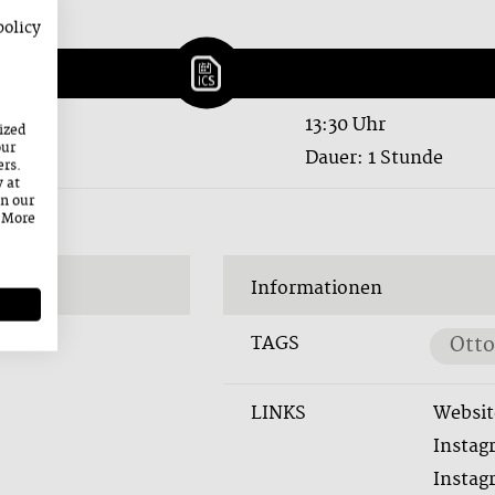
policy
13:30 Uhr
ized
our
Dauer: 1 Stunde
ers.
y at
on our
. More
Informationen
TAGS
Otto
LINKS
Websit
Instag
Instag