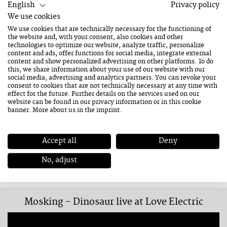
English
Privacy policy
We use cookies
E-MAIL
office@congress-saalfelden.at
We use cookies that are technically necessary for the functioning of
the website and, with your consent, also cookies and other
technologies to optimize our website, analyze traffic, personalize
Informationen
content and ads, offer functions for social media, integrate external
content and show personalized advertising on other platforms. To do
this, we share information about your use of our website with our
social media, advertising and analytics partners. You can revoke your
TAGS
Mainstage
consent to cookies that are not technically necessary at any time with
effect for the future. Further details on the services used on our
website can be found in our
privacy information
or in this cookie
banner. More about us in the
imprint
.
LINKS
Website
Instagram
Accept all
Deny
SOCIAL
No, adjust
Mosking - Dinosaur live at Love Electric