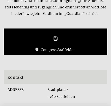
Londoner Gitarristin Tara Cunningham. „Ihre Arbeit ist
stets lebendig und zugänglich und erinnert oft an wortlose
Lieder“, wie John Fordham im „Guardian“ schrieb.
Congress Saalfelden
Kontakt
ADRESSE
Stadtplatz 2
5760 Saalfelden
TELEFON
+43 6582 76700