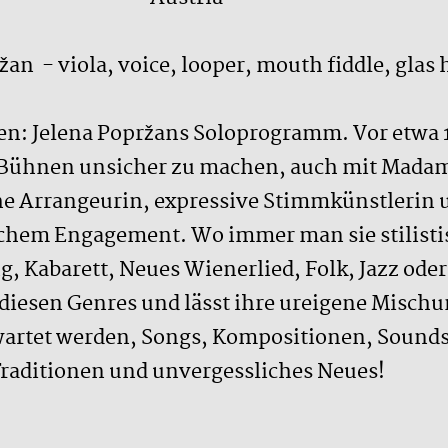
žan - viola, voice, looper, mouth fiddle, glas 
n: Jelena Popržans Soloprogramm. Vor etwa 1
Bühnen unsicher zu machen, auch mit Madam
iche Arrangeurin, expressive Stimmkünstlerin 
hem Engagement. Wo immer man sie stilistisc
, Kabarett, Neues Wienerlied, Folk, Jazz od
l diesen Genres und lässt ihre ureigene Misch
wartet werden, Songs, Kompositionen, Soun
raditionen und unvergessliches Neues!