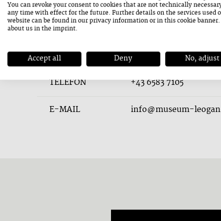
You can revoke your consent to cookies that are not technically necessar
any time with effect for the future. Further details on the services used 
Kontakt
website can be found in our
privacy information
or in this cookie banner
about us in the
imprint
.
ADRESSE
Hütten 10
5771 Leogang
Accept all
Deny
No, adjust
TELEFON
+43 6583 7105
E-MAIL
info@museum-leogan