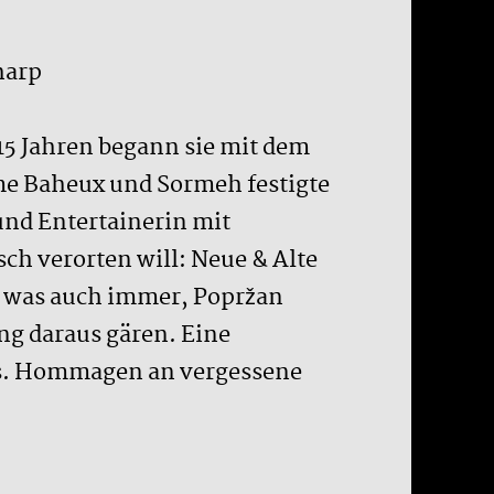
harp
5 Jahren begann sie mit dem
e Baheux und Sormeh festigte
und Entertainerin mit
h verorten will: Neue & Alte
er was auch immer, Popržan
ung daraus gären. Eine
ds. Hommagen an vergessene