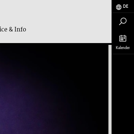
DE
ice & Info
Kalender