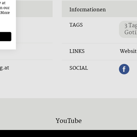
y at
on our
Informationen
. More
TAGS
3 Ta
Got
LINKS
Websit
g.at
SOCIAL
YouTube