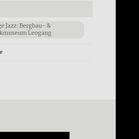
ge Jazz: Bergbau- &
ikmuseum Leogang
e