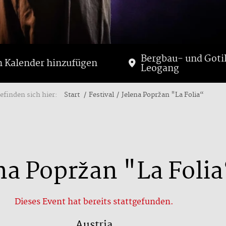
Bergbau- und Go
 Kalender hinzufügen
Leogang
befinden sich hier:
Start
Festival
Jelena Popržan "La Folia“
na Popržan "La Folia
Dieses Event hat bereits stattgefunden.
Austria