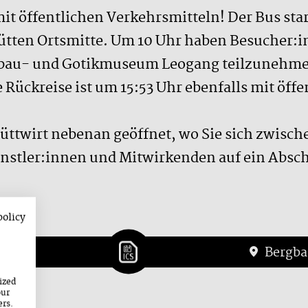
mit öffentlichen Verkehrsmitteln! Der Bus sta
ütten Ortsmitte. Um 10 Uhr haben Besucher:in
bau- und Gotikmuseum Leogang teilzunehmen. 
e Rückreise ist um 15:53 Uhr ebenfalls mit öf
Hüttwirt nebenan geöffnet, wo Sie sich zwisc
stler:innen und Mitwirkenden auf ein Absch
policy
Bergba
ized
our
ers.