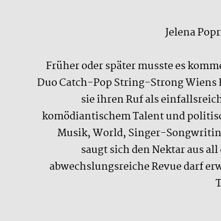
Jelena Popr
Früher oder später musste es komme
Duo Catch-Pop String-Strong Wiens 
sie ihren Ruf als einfallsre
komödiantischem Talent und politisc
Musik, World, Singer-Songwriting
saugt sich den Nektar aus al
abwechslungsreiche Revue darf er
T