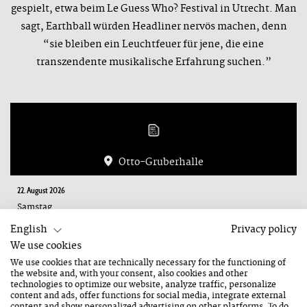
gespielt, etwa beim Le Guess Who? Festival in Utrecht. Man
sagt, Earthball würden Headliner nervös machen, denn
“sie bleiben ein Leuchtfeuer für jene, die eine
transzendente musikalische Erfahrung suchen.”
Otto-Gruberhalle
22. August 2026
Samstag
19:00 Uhr
English
Privacy policy
Dauer: 1 Stunde
We use cookies
We use cookies that are technically necessary for the functioning of
the website and, with your consent, also cookies and other
technologies to optimize our website, analyze traffic, personalize
content and ads, offer functions for social media, integrate external
content and show personalized advertising on other platforms. To do