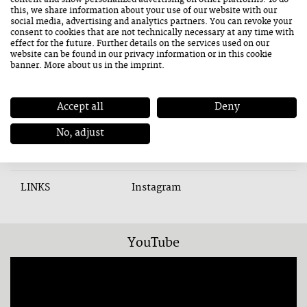
this, we share information about your use of our website with our
Kontakt
social media, advertising and analytics partners. You can revoke your
consent to cookies that are not technically necessary at any time with
effect for the future. Further details on the services used on our
ADRESSE
Mittergasse 18
website can be found in our
privacy information
or in this cookie
banner. More about us in the
imprint
.
5760 Saalfelden
Accept all
Deny
Informationen
No, adjust
TAGS
Otto Gruberhalle
LINKS
Instagram
YouTube