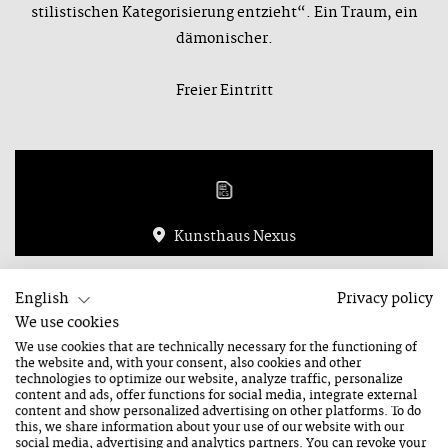
stilistischen Kategorisierung entzieht“. Ein Traum, ein
dämonischer.
Freier Eintritt
Kunsthaus Nexus
22. August 2026
English
Privacy policy
Samstag
We use cookies
22:00 Uhr
We use cookies that are technically necessary for the functioning of
Dauer: 1 Stunde
the website and, with your consent, also cookies and other
technologies to optimize our website, analyze traffic, personalize
content and ads, offer functions for social media, integrate external
content and show personalized advertising on other platforms. To do
this, we share information about your use of our website with our
social media, advertising and analytics partners. You can revoke your