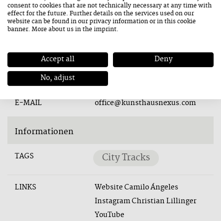
consent to cookies that are not technically necessary at any time with
Kontakt
effect for the future. Further details on the services used on our
website can be found in our
privacy information
or in this cookie
banner. More about us in the
imprint
.
ADRESSE
Am Postplatz 1
5760 Saalfelden
Accept all
Deny
TELEFON
+43 6582 74963
No, adjust
E-MAIL
office@kunsthausnexus.com
Informationen
TAGS
City Tracks
LINKS
Website Camilo Ángeles
Instagram Christian Lillinger
YouTube