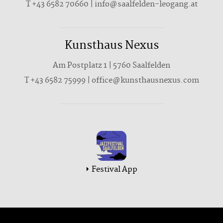
T
+43 6582 70660
|
info@saalfelden-leogang.at
Kunsthaus Nexus
Am Postplatz 1 | 5760 Saalfelden
T
+43 6582 75999
|
office@kunsthausnexus.com
Festival App