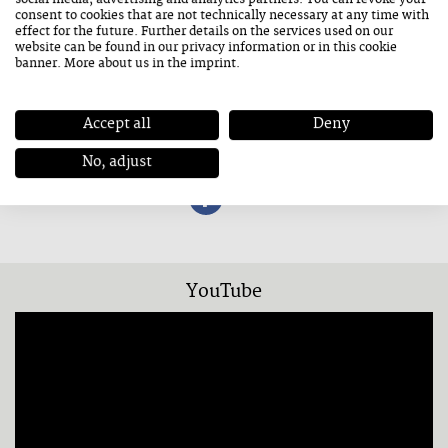
social media, advertising and analytics partners. You can revoke your
consent to cookies that are not technically necessary at any time with
TAGS
3 Tage Jazz:
effect for the future. Further details on the services used on our
website can be found in our
privacy information
or in this cookie
Kunsthaus Nexus
banner. More about us in the
imprint
.
LINKS
Website
Accept all
Deny
Instagram
No, adjust
SOCIAL
YouTube