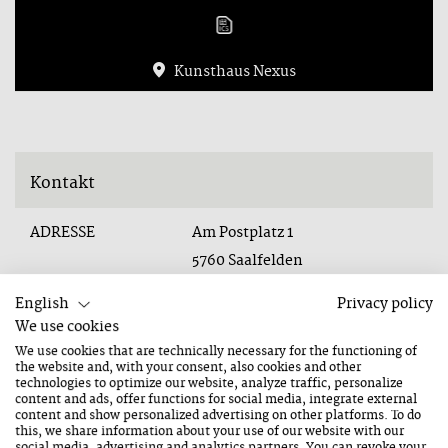
Kunsthaus Nexus
Kontakt
ADRESSE
Am Postplatz 1
5760 Saalfelden
English
Privacy policy
TELEFON
+43 (0)6852 74963
We use cookies
We use cookies that are technically necessary for the functioning of
E-MAIL
office@kunsthausnexus.com
the website and, with your consent, also cookies and other
technologies to optimize our website, analyze traffic, personalize
content and ads, offer functions for social media, integrate external
content and show personalized advertising on other platforms. To do
Informationen
this, we share information about your use of our website with our