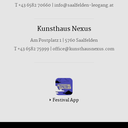
T
+43 6582 70660
|
info@saalfelden-leogang.at
Kunsthaus Nexus
Am Postplatz 1 | 5760 Saalfelden
T
+43 6582 75999
|
office@kunsthausnexus.com
Festival App