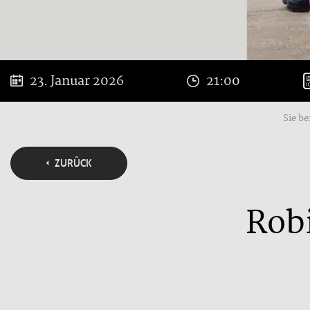
23. Januar 2026
21:00
Sie be
ZURÜCK
Rob