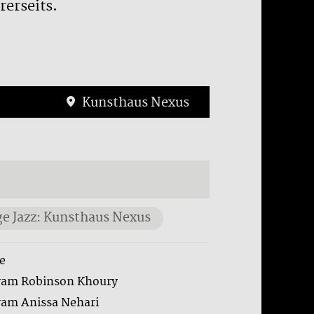
erseits.
Kunsthaus Nexus
ge Jazz: Kunsthaus Nexus
e
ram Robinson Khoury
ram Anissa Nehari