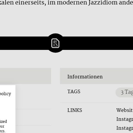
alen einerseits, im modernen Jazzidiom ander
Informationen
TAGS
3 Ta
policy
LINKS
Websit
Instag
ized
our
Instag
ers.