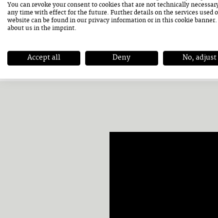
E-MAIL
office@kunsthausnex
You can revoke your consent to cookies that are not technically necessar
any time with effect for the future. Further details on the services used 
website can be found in our
privacy information
or in this cookie banner
about us in the
imprint
.
Accept all
Deny
No, adjust