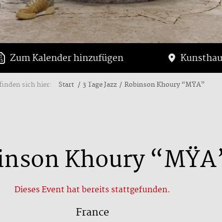
Zum Kalender hinzufügen
Kunsthau
finden sich hier:
Start
3 Tage Jazz
Robinson Khoury “MŸA”
inson Khoury “MŸA
Dieses Event hat bereits stattgefunden.
France