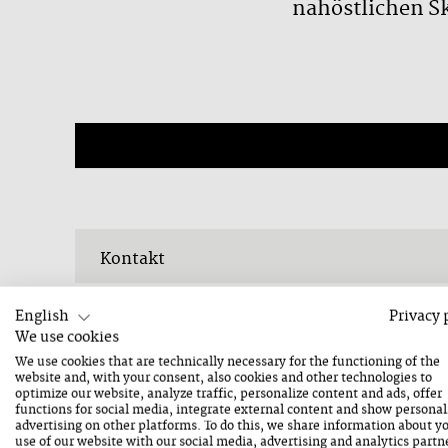
nahöstlichen Sk
Kontakt
ADRESSE
Am Postplatz 1
English
Privacy 
We use cookies
5760 Saalfelden
We use cookies that are technically necessary for the functioning of the
website and, with your consent, also cookies and other technologies to
TELEFON
+43 (0)6852 74963
optimize our website, analyze traffic, personalize content and ads, offer
functions for social media, integrate external content and show personal
advertising on other platforms. To do this, we share information about y
use of our website with our social media, advertising and analytics partn