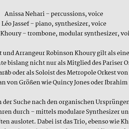
Anissa Nehari – percussions, voice
Léo Jassef – piano, synthesizer, voice
Khoury – trombone, modular synthesizer, vo
t und Arrangeur Robinson Khoury gilt als ein
 bislang nicht nur als Mitglied des Pariser 
rāb oder als Soloist des Metropole Orkest von
an von Größen wie Quincy Jones oder Ibrahim
h der Suche nach den organischen Ursprüngen 
en durch – mittels modulare Synthesizer un
n auslotet. Dabei ist das Trio, ebenso wie Kho