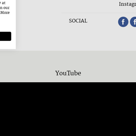
us.com
y at
Instag
on our
. More
SOCIAL
YouTube