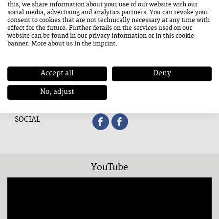
3 Tage Jazz:
this, we share information about your use of our website with our
Stadtpfarrkirche
social media, advertising and analytics partners. You can revoke your
consent to cookies that are not technically necessary at any time with
Saalfelden
effect for the future. Further details on the services used on our
website can be found in our
privacy information
or in this cookie
banner. More about us in the
imprint
.
LINKS
Vincent Courtois Instagram
Colin Vallon Instagram
Accept all
Deny
Colin Vallon Website
No, adjust
Vincent Courtois Website
SOCIAL
YouTube