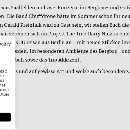
exus Saalfelden und zwei Konzerte im Bergbau- und Go
en: Die Band Chuffdrone hätte im Sommer schon ihr neu
erald Preinfalk wird zu Gast sein, wir stellen Euch die
lman vereinen sich im Projekt The True Harry Nulz zu ein
eren. KUU reisen aus Berlin an - mit neuen Stücken im G
policy
sein werden. Im besonderen Ambiente des Bergbau- un
t Gabbeh sowie das Trio Akk:zent.
n schönes und auf gewisse Art und Weise auch besondere
ized
our
ers.
y at
on our
. More