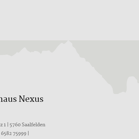
haus Nexus
 1 | 5760 Saalfelden
 6582 75999
|