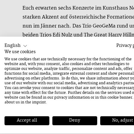
Euch erwarten sechs Konzerte im Kunsthaus N
starken Akzent auf österreichische Formation
nun im Jänner nach. Das Trio GeoGeMa rund um G
beiden Trios Edi Nulz und The Great Harry Hil
wird ihr Album „Thinker Try to Dance“ präsenti
English
Privacy 
We use cookies
für Sommer geplanten neuen Album zu hören 
We use cookies that are technically necessary for the functioning of the
Shahyar, Mona Matbou Riahi und Manu Mayr mi
website and, with your consent, also cookies and other technologies to
optimize our website, analyze traffic, personalize content and ads, offer
Wir sind zuversichtlich und freuen uns auf ei
functions for social media, integrate external content and show personal
advertising on other platforms. To do this, we share information about y
Saalfelden Leogang.
use of our website with our social media, advertising and analytics partn
You can revoke your consent to cookies that are not technically necessar
any time with effect for the future. Further details on the services used 
website can be found in our
privacy information
or in this cookie banner
about us in the
imprint
.
Photo: KUU © Wolfgang_SIESING
Accept all
Deny
No, adjust